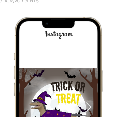
e na vývoj her RTS.