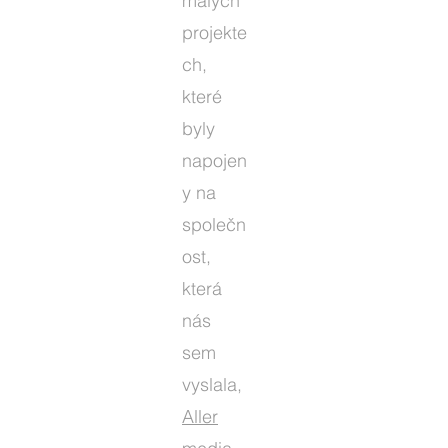
malých
projekte
ch,
které
byly
napojen
y na
společn
ost,
která
nás
sem
vyslala,
Aller