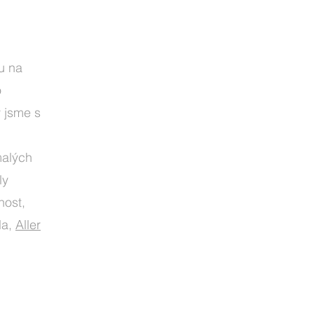
u na
o
y jsme s
malých
ly
nost,
la,
Aller