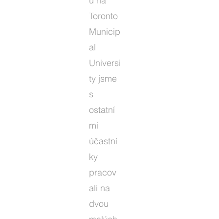
u na
Toronto
Municip
al
Universi
ty jsme
s
ostatní
mi
účastní
ky
pracov
ali na
dvou